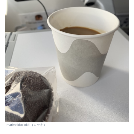
marimekko lokki（ロッキ）