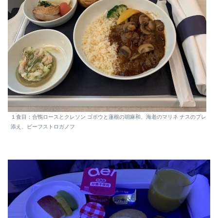
１食目：合鴨ロースとクレソン ゴボウと蓮根の胡麻和、海老のマリネ ナスのプレ
添え、ビーフストロガノフ