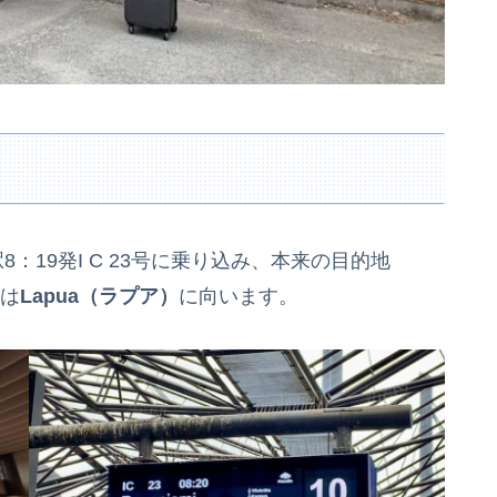
8：19発I C 23号に乗り込み、本来の目的地
は
Lapua（ラプア）
に向います。