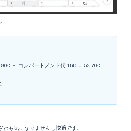
ア
80€ ＋ コンパートメント代 16€ ＝ 53.70€
€
ざわも気になりませんし
快適
です。